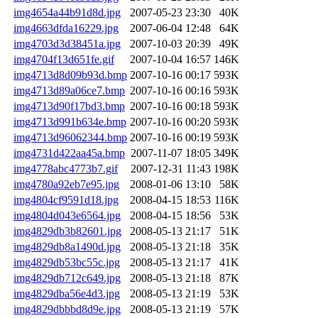
img4654a44b91d8d.jpg
2007-05-23 23:30
40K
img4663dfda16229.jpg
2007-06-04 12:48
64K
img4703d3d38451a.jpg
2007-10-03 20:39
49K
img4704f13d651fe.gif
2007-10-04 16:57
146K
img4713d8d09b93d.bmp
2007-10-16 00:17
593K
img4713d89a06ce7.bmp
2007-10-16 00:16
593K
img4713d90f17bd3.bmp
2007-10-16 00:18
593K
img4713d991b634e.bmp
2007-10-16 00:20
593K
img4713d96062344.bmp
2007-10-16 00:19
593K
img4731d422aa45a.bmp
2007-11-07 18:05
349K
img4778abc4773b7.gif
2007-12-31 11:43
198K
img4780a92eb7e95.jpg
2008-01-06 13:10
58K
img4804cf9591d18.jpg
2008-04-15 18:53
116K
img4804d043e6564.jpg
2008-04-15 18:56
53K
img4829db3b82601.jpg
2008-05-13 21:17
51K
img4829db8a1490d.jpg
2008-05-13 21:18
35K
img4829db53bc55c.jpg
2008-05-13 21:17
41K
img4829db712c649.jpg
2008-05-13 21:18
87K
img4829dba56e4d3.jpg
2008-05-13 21:19
53K
img4829dbbbd8d9e.jpg
2008-05-13 21:19
57K