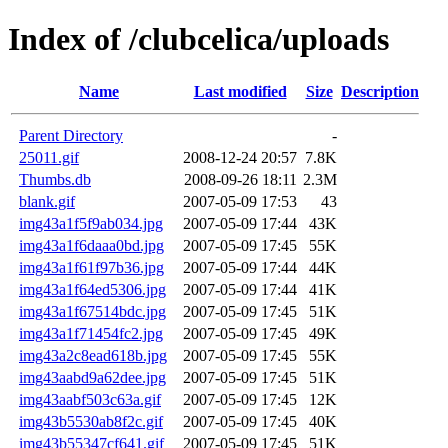
Index of /clubcelica/uploads
Name
Last modified
Size
Description
Parent Directory
-
25011.gif
2008-12-24 20:57
7.8K
Thumbs.db
2008-09-26 18:11
2.3M
blank.gif
2007-05-09 17:53
43
img43a1f5f9ab034.jpg
2007-05-09 17:44
43K
img43a1f6daaa0bd.jpg
2007-05-09 17:45
55K
img43a1f61f97b36.jpg
2007-05-09 17:44
44K
img43a1f64ed5306.jpg
2007-05-09 17:44
41K
img43a1f67514bdc.jpg
2007-05-09 17:45
51K
img43a1f71454fc2.jpg
2007-05-09 17:45
49K
img43a2c8ead618b.jpg
2007-05-09 17:45
55K
img43aabd9a62dee.jpg
2007-05-09 17:45
51K
img43aabf503c63a.gif
2007-05-09 17:45
12K
img43b5530ab8f2c.gif
2007-05-09 17:45
40K
img43b55347cf641.gif
2007-05-09 17:45
51K