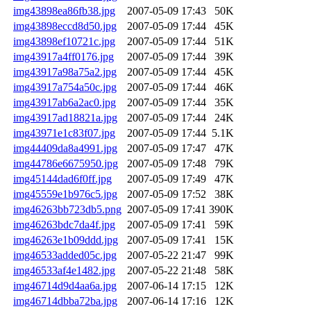
img43898ea86fb38.jpg
2007-05-09 17:43
50K
img43898eccd8d50.jpg
2007-05-09 17:44
45K
img43898ef10721c.jpg
2007-05-09 17:44
51K
img43917a4ff0176.jpg
2007-05-09 17:44
39K
img43917a98a75a2.jpg
2007-05-09 17:44
45K
img43917a754a50c.jpg
2007-05-09 17:44
46K
img43917ab6a2ac0.jpg
2007-05-09 17:44
35K
img43917ad18821a.jpg
2007-05-09 17:44
24K
img43971e1c83f07.jpg
2007-05-09 17:44
5.1K
img44409da8a4991.jpg
2007-05-09 17:47
47K
img44786e6675950.jpg
2007-05-09 17:48
79K
img45144dad6f0ff.jpg
2007-05-09 17:49
47K
img45559e1b976c5.jpg
2007-05-09 17:52
38K
img46263bb723db5.png
2007-05-09 17:41
390K
img46263bdc7da4f.jpg
2007-05-09 17:41
59K
img46263e1b09ddd.jpg
2007-05-09 17:41
15K
img46533added05c.jpg
2007-05-22 21:47
99K
img46533af4e1482.jpg
2007-05-22 21:48
58K
img46714d9d4aa6a.jpg
2007-06-14 17:15
12K
img46714dbba72ba.jpg
2007-06-14 17:16
12K