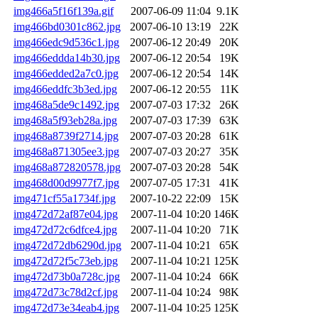
img466a5f16f139a.gif
2007-06-09 11:04
9.1K
img466bd0301c862.jpg
2007-06-10 13:19
22K
img466edc9d536c1.jpg
2007-06-12 20:49
20K
img466eddda14b30.jpg
2007-06-12 20:54
19K
img466edded2a7c0.jpg
2007-06-12 20:54
14K
img466eddfc3b3ed.jpg
2007-06-12 20:55
11K
img468a5de9c1492.jpg
2007-07-03 17:32
26K
img468a5f93eb28a.jpg
2007-07-03 17:39
63K
img468a8739f2714.jpg
2007-07-03 20:28
61K
img468a871305ee3.jpg
2007-07-03 20:27
35K
img468a872820578.jpg
2007-07-03 20:28
54K
img468d00d9977f7.jpg
2007-07-05 17:31
41K
img471cf55a1734f.jpg
2007-10-22 22:09
15K
img472d72af87e04.jpg
2007-11-04 10:20
146K
img472d72c6dfce4.jpg
2007-11-04 10:20
71K
img472d72db6290d.jpg
2007-11-04 10:21
65K
img472d72f5c73eb.jpg
2007-11-04 10:21
125K
img472d73b0a728c.jpg
2007-11-04 10:24
66K
img472d73c78d2cf.jpg
2007-11-04 10:24
98K
img472d73e34eab4.jpg
2007-11-04 10:25
125K