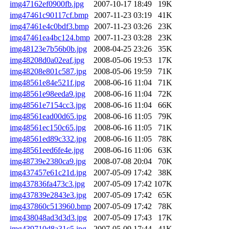
img47162ef0900fb.jpg
2007-10-17 18:49
19K
img47461c90117cf.bmp
2007-11-23 03:19
41K
img47461e4c0bdf3.bmp
2007-11-23 03:26
23K
img47461ea4bc124.bmp
2007-11-23 03:28
23K
img48123e7b56b0b.jpg
2008-04-25 23:26
35K
img48208d0a02eaf.jpg
2008-05-06 19:53
17K
img48208e801c587.jpg
2008-05-06 19:59
71K
img48561e84e521f.jpg
2008-06-16 11:04
71K
img48561e98eeda9.jpg
2008-06-16 11:04
72K
img48561e7154cc3.jpg
2008-06-16 11:04
66K
img48561ead00d65.jpg
2008-06-16 11:05
79K
img48561ec150c65.jpg
2008-06-16 11:05
71K
img48561ed89c332.jpg
2008-06-16 11:05
78K
img48561eed6fe4e.jpg
2008-06-16 11:06
63K
img48739e2380ca9.jpg
2008-07-08 20:04
70K
img437457e61c21d.jpg
2007-05-09 17:42
38K
img437836fa473c3.jpg
2007-05-09 17:42
107K
img437839e2843e3.jpg
2007-05-09 17:42
65K
img437860c513960.bmp
2007-05-09 17:42
78K
img438048ad3d3d3.jpg
2007-05-09 17:43
17K
img439710d8a31c5.jpg
2007-05-09 17:44
41K