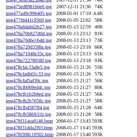
img475ed8981b6e0.jpg
2007-12-11 21:36
74K
img477a49c996405.jpg
2008-01-01 17:10
4.4K
img477fd441c9569.jpg
2008-01-05 22:02
58K
img478a6dabd2b27.jpg
2008-01-13 22:59
40K
img478a70b827d0d.jpg
2008-01-13 23:12
81K
img478a70d6e164d.jpg
2008-01-13 23:13
73K
img478a720d35f8a.jpg
2008-01-13 23:18
66K
img478a71048e35c.jpg
2008-01-13 23:13
61K
img478a72278938f.jpg
2008-01-13 23:18
93K
img478cfac33a8e5.jpg
2008-01-15 21:26
55K
img478cfadb01c33.jpg
2008-01-15 21:26
57K
img478cfaf5af39c.jpg
2008-01-15 21:27
56K
img478cfb069ed4c.jpg
2008-01-15 21:27
80K
img478cfb1b2b8ed.jpg
2008-01-15 21:27
56K
img478cfb2b7658c.jpg
2008-01-15 21:27
58K
img478cfb4587ff4.jpg
2008-01-15 21:28
64K
img478cfb586931b.jpg
2008-01-15 21:28
58K
img478f31aea8146.bmp
2008-01-17 13:45
593K
img478f31dda2f03.bmp
2008-01-17 13:45
593K
img478f308c10502.bmp
2008-01-17 13:40
593K