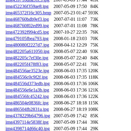
img452236f359ae8.jpg
2007-05-09 17:50
84K
img465372f16c305.bmp
2007-05-23 01:47
593K
img468760bdb9ef3.jpg
2007-07-01 11:07
73K
img468760f02ed99.jpg
2007-07-01 11:08
78K
img472392f994cd5.jpg
2007-10-27 22:35
76K
img479105fbea793.jpg
2008-01-18 23:03
70K
img480080f2227d7.jpg
2008-04-12 12:29
75K
img482205a611050.jpg
2008-05-07 22:40
93K
img482205c7ef30e.jpg
2008-05-07 22:40
84K
img482205f478f83.jpg
2008-05-07 22:41
70K
img484556ae3523e.jpg
2008-06-03 17:35
120K
img484556c0c9f2f.jpg
2008-06-03 17:35
118K
img484556d373edb.jpg
2008-06-03 17:36
106K
img484556e6e1a3b.jpg
2008-06-03 17:36
121K
img484556fc45242.jpg
2008-06-03 17:36
122K
img486504e0836fc.jpg
2008-06-27 18:18
115K
img486504fb2831a.jpg
2008-06-27 18:19
108K
img4378229b64796.jpg
2007-05-09 17:42
85K
img4397114e5838f.jpg
2007-05-09 17:44
39K
img4398714d66c40.jpg
2007-05-09 17:44
29K