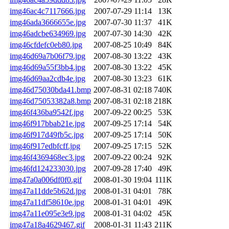
img46ac4c7117666.jpg
2007-07-29 11:14
13K
img46ada3666655e.jpg
2007-07-30 11:37
41K
img46adcbe634969.jpg
2007-07-30 14:30
42K
img46cfdefc0eb80.jpg
2007-08-25 10:49
84K
img46d69a7b06f79.jpg
2007-08-30 13:22
43K
img46d69a55f3bb4.jpg
2007-08-30 13:22
45K
img46d69aa2cdb4e.jpg
2007-08-30 13:23
61K
img46d75030bda41.bmp
2007-08-31 02:18
740K
img46d75053382a8.bmp
2007-08-31 02:18
218K
img46f436ba9542f.jpg
2007-09-22 00:25
53K
img46f917bbab21e.jpg
2007-09-25 17:14
54K
img46f917d49fb5c.jpg
2007-09-25 17:14
50K
img46f917edbfcff.jpg
2007-09-25 17:15
52K
img46f4369468ec3.jpg
2007-09-22 00:24
92K
img46fd124233030.jpg
2007-09-28 17:40
49K
img47a0a006df0f0.gif
2008-01-30 19:04
111K
img47a11dde5b62d.jpg
2008-01-31 04:01
78K
img47a11df58610e.jpg
2008-01-31 04:01
49K
img47a11e095e3e9.jpg
2008-01-31 04:02
45K
img47a18a4629467.gif
2008-01-31 11:43
211K