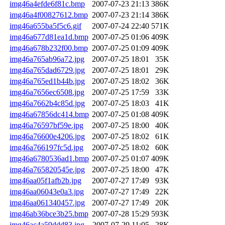
img46a4efde6f81c.bmp
2007-07-23 21:13
386K
img46a4f00827612.bmp
2007-07-23 21:14
386K
img46a655ba5f5c6.gif
2007-07-24 22:40
571K
img46a677d81ea1d.bmp
2007-07-25 01:06
409K
img46a678b232f00.bmp
2007-07-25 01:09
409K
img46a765ab96a72.jpg
2007-07-25 18:01
35K
img46a765dad6729.jpg
2007-07-25 18:01
29K
img46a765ed1b44b.jpg
2007-07-25 18:02
36K
img46a7656ec6508.jpg
2007-07-25 17:59
33K
img46a7662b4c85d.jpg
2007-07-25 18:03
41K
img46a67856dc414.bmp
2007-07-25 01:08
409K
img46a76597bf59e.jpg
2007-07-25 18:00
40K
img46a76600e4206.jpg
2007-07-25 18:02
61K
img46a766197fc5d.jpg
2007-07-25 18:02
60K
img46a6780536ad1.bmp
2007-07-25 01:07
409K
img46a765820545e.jpg
2007-07-25 18:00
47K
img46aa05f1afb2b.jpg
2007-07-27 17:49
93K
img46aa06043e0a3.jpg
2007-07-27 17:49
22K
img46aa061340457.jpg
2007-07-27 17:49
20K
img46ab36bce3b25.bmp
2007-07-28 15:29
593K
img46ac4a59ddd83.jpg
2007-07-29 11:05
28K