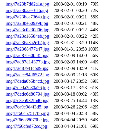
img47a23b7dd2a1a.jpg
2008-02-01 00:19
79K
img47a23baae01f6.jpg
2008-02-01 00:20
72K
img47a23bca7364a.jpg
2008-02-01 00:21
55K
img47a23be609a9f.jpg
2008-02-01 00:21
48K
img47a23c0230d06.jpg
2008-02-01 00:22
44K
img47a23c16584eb.jpg
2008-02-01 00:22
42K
img47a236a3a2e12.jpg
2008-01-31 23:59
114K
img47a2368477a47.jpg
2008-01-31 23:58
103K
img47ad87ba0bf35.jpg
2008-02-09 14:00
56K
img47ad87d14377b.jpg
2008-02-09 14:00
44K
img47ad879f1cbd9.jpg
2008-02-09 13:59
41K
img47adee84d6572.jpg
2008-02-09 21:18
60K
img47deda0b5b4cd.jpg
2008-03-17 23:52
89K
img47deda2e80a26.jpg
2008-03-17 23:53
61K
img47dedc6d80794.jpg
2008-03-18 00:02
43K
img47e8e5932fb40.jpg
2008-03-25 14:44
13K
img47ea9e9d4f3d5.jpg
2008-03-26 22:06
42K
img47f66c57517b5.jpg
2008-04-04 20:58
58K
img47f66c88079bc.jpg
2008-04-04 20:59
64K
img47f66cfed72cc.jpg
2008-04-04 21:01
69K