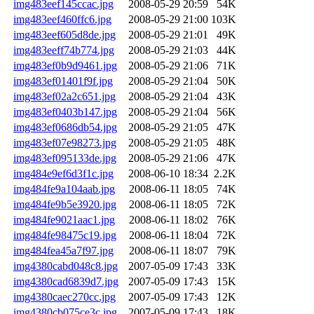
img483eef145ccac.jpg
2008-05-29 20:59
54K
img483eef460ffc6.jpg
2008-05-29 21:00
103K
img483eef605d8de.jpg
2008-05-29 21:01
49K
img483eeff74b774.jpg
2008-05-29 21:03
44K
img483ef0b9d9461.jpg
2008-05-29 21:06
71K
img483ef01401f9f.jpg
2008-05-29 21:04
50K
img483ef02a2c651.jpg
2008-05-29 21:04
43K
img483ef0403b147.jpg
2008-05-29 21:04
56K
img483ef0686db54.jpg
2008-05-29 21:05
47K
img483ef07e98273.jpg
2008-05-29 21:05
48K
img483ef095133de.jpg
2008-05-29 21:06
47K
img484e9ef6d3f1c.jpg
2008-06-10 18:34
2.2K
img484fe9a104aab.jpg
2008-06-11 18:05
74K
img484fe9b5e3920.jpg
2008-06-11 18:05
72K
img484fe9021aac1.jpg
2008-06-11 18:02
76K
img484fe98475c19.jpg
2008-06-11 18:04
72K
img484fea45a7f97.jpg
2008-06-11 18:07
79K
img4380cabd048c8.jpg
2007-05-09 17:43
33K
img4380cad6839d7.jpg
2007-05-09 17:43
15K
img4380caec270cc.jpg
2007-05-09 17:43
12K
img4380cb075ce3c.jpg
2007-05-09 17:43
18K