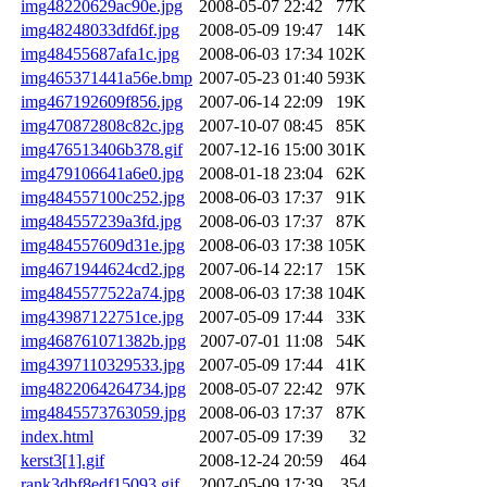
img48220629ac90e.jpg
2008-05-07 22:42
77K
img48248033dfd6f.jpg
2008-05-09 19:47
14K
img48455687afa1c.jpg
2008-06-03 17:34
102K
img465371441a56e.bmp
2007-05-23 01:40
593K
img467192609f856.jpg
2007-06-14 22:09
19K
img470872808c82c.jpg
2007-10-07 08:45
85K
img476513406b378.gif
2007-12-16 15:00
301K
img479106641a6e0.jpg
2008-01-18 23:04
62K
img484557100c252.jpg
2008-06-03 17:37
91K
img484557239a3fd.jpg
2008-06-03 17:37
87K
img484557609d31e.jpg
2008-06-03 17:38
105K
img4671944624cd2.jpg
2007-06-14 22:17
15K
img4845577522a74.jpg
2008-06-03 17:38
104K
img43987122751ce.jpg
2007-05-09 17:44
33K
img468761071382b.jpg
2007-07-01 11:08
54K
img4397110329533.jpg
2007-05-09 17:44
41K
img4822064264734.jpg
2008-05-07 22:42
97K
img4845573763059.jpg
2008-06-03 17:37
87K
index.html
2007-05-09 17:39
32
kerst3[1].gif
2008-12-24 20:59
464
rank3dbf8edf15093.gif
2007-05-09 17:39
354