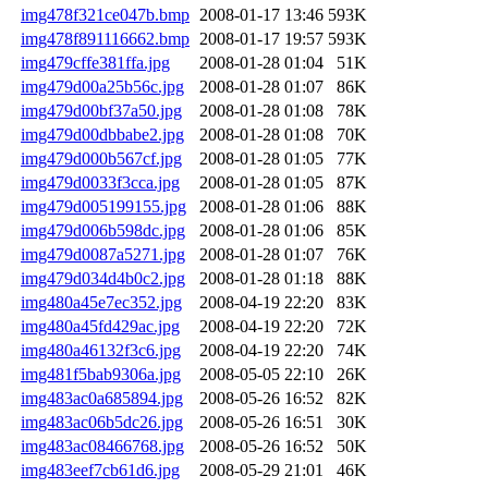
img478f321ce047b.bmp
2008-01-17 13:46
593K
img478f891116662.bmp
2008-01-17 19:57
593K
img479cffe381ffa.jpg
2008-01-28 01:04
51K
img479d00a25b56c.jpg
2008-01-28 01:07
86K
img479d00bf37a50.jpg
2008-01-28 01:08
78K
img479d00dbbabe2.jpg
2008-01-28 01:08
70K
img479d000b567cf.jpg
2008-01-28 01:05
77K
img479d0033f3cca.jpg
2008-01-28 01:05
87K
img479d005199155.jpg
2008-01-28 01:06
88K
img479d006b598dc.jpg
2008-01-28 01:06
85K
img479d0087a5271.jpg
2008-01-28 01:07
76K
img479d034d4b0c2.jpg
2008-01-28 01:18
88K
img480a45e7ec352.jpg
2008-04-19 22:20
83K
img480a45fd429ac.jpg
2008-04-19 22:20
72K
img480a46132f3c6.jpg
2008-04-19 22:20
74K
img481f5bab9306a.jpg
2008-05-05 22:10
26K
img483ac0a685894.jpg
2008-05-26 16:52
82K
img483ac06b5dc26.jpg
2008-05-26 16:51
30K
img483ac08466768.jpg
2008-05-26 16:52
50K
img483eef7cb61d6.jpg
2008-05-29 21:01
46K