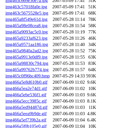
img463c669e30e7a.jpg
2007-05-09 17:41
51K
img463c57018fa0e.jpg
2007-05-09 17:41
51K
img463c5675528e5.jpg
2007-05-09 17:41
68K
img465a8f549e61d.jpg
2007-05-28 11:14
78K
img465a98e08cea8.jpg
2007-05-28 11:54
58K
img465a9093ac5c0.jpg
2007-05-28 11:19
77K
img465a9233af623.jpg
2007-05-28 11:26
46K
img465a9571aa186.jpg
2007-05-28 11:40
34K
img465a9840a2ad2.jpg
2007-05-28 11:52
75K
img465a9913e0df9.jpg
2007-05-28 11:55
63K
img465a98830c794.jpg
2007-05-28 11:53
83K
img465a99762b774.jpg
2007-05-28 11:57
64K
img465c0f96bc409.bmp
2007-05-29 14:33
593K
img466a5e8d610b0.gif
2007-06-09 11:02
9.6K
img466a5ea2e74d1.gif
2007-06-09 11:02
10K
img466a5ebe536f1.gif
2007-06-09 11:03
9.6K
img466a5ecc3985c.gif
2007-06-09 11:03
8.1K
img466a5ed94487d.gif
2007-06-09 11:03
11K
img466a5eea9b9de.gif
2007-06-09 11:03
4.8K
img466a5ef739b2a.gif
2007-06-09 11:04
6.4K
img466a5f0b105e0.gif
2007-06-09 11:04
10K