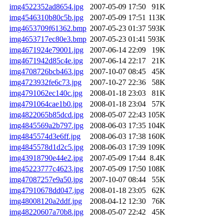
img4522352ad8654.jpg
2007-05-09 17:50
91K
img4546310b80c5b.jpg
2007-05-09 17:51
113K
img4653709f61362.bmp
2007-05-23 01:37
593K
img4653717ec80e3.bmp
2007-05-23 01:41
593K
img4671924e79001.jpg
2007-06-14 22:09
19K
img4671942d85c4e.jpg
2007-06-14 22:17
21K
img4708726bcb463.jpg
2007-10-07 08:45
45K
img4723932fe6c73.jpg
2007-10-27 22:36
58K
img4791062ec140c.jpg
2008-01-18 23:03
81K
img4791064cae1b0.jpg
2008-01-18 23:04
57K
img4822065b85dcd.jpg
2008-05-07 22:43
105K
img4845569a2b797.jpg
2008-06-03 17:35
104K
img4845574d3e6ff.jpg
2008-06-03 17:38
160K
img4845578d1d2c5.jpg
2008-06-03 17:39
109K
img43918790e44e2.jpg
2007-05-09 17:44
8.4K
img45223777c4623.jpg
2007-05-09 17:50
108K
img47087257e9a50.jpg
2007-10-07 08:44
55K
img47910678dd047.jpg
2008-01-18 23:05
62K
img48008120a2ddf.jpg
2008-04-12 12:30
76K
img48220607a70b8.jpg
2008-05-07 22:42
45K