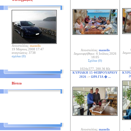
Αποστολέας:
manolis
19 Μάρτιος 2008 17:47
Αποστολέας:
manolis
αναγνώσεις: 3738
Δημιο
Δημιουργήθηκε: 6 Ιούλιος 2026
σχόλια (0)
18:05
Σχόλια (0)
1
1024x577, 200.36 Kb
ΚΥΡΙΑΚΗ 15 ΦΕΒΡΟΥΑΡΙΟΥ
ΚΥΡΙ
2
2026
->
ΩΡΑ ΓΙΑ � ...
Βίντεο
Αποστολέας:
manolis