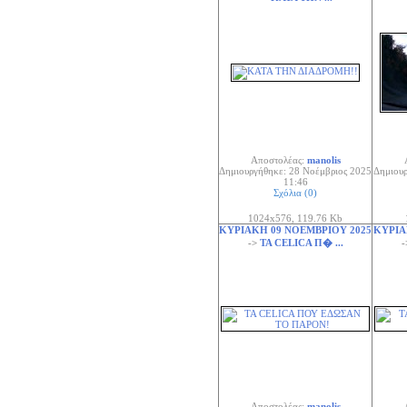
Αποστολέας:
manolis
Δημιουργήθηκε: 28 Νοέμβριος 2025
Δημιουρ
11:46
Σχόλια (0)
1024x576, 119.76 Kb
ΚΥΡΙΑΚΗ 09 ΝΟΕΜΒΡΙΟΥ 2025
ΚΥΡΙΑ
->
ΤΑ CELICA Π� ...
Αποστολέας:
manolis