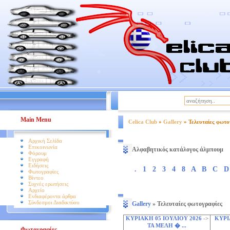
|
Βοήθεια
Όροι Χρήσης
Main Menu
Celica Club
»
Gallery
» Τελευταίες φωτο
Αρχική Σελίδα
Επικοινωνία
Αλφαβητικός κατάλογος άλμπουμ
Φόρουμ
Εγγραφή
Ειδήσεις
.
1
2
3
4
8
A
B
C
D
Φωτογραφίες
Βίντεο
Συχνές ερωτήσεις
Αρχείο
Ενδιαφέροντα άρθρα
Σύνδεσμοι Διαδικτύου
Gallery
» Τελευταίες φωτογραφίες
ΚΥΡΙΑΚΗ 05 ΙΟΥΛΙΟΥ 2026
->
ΚΥΡΙ
ΤΑ ΜΕΛΗ � ...
Φωτογραφίες