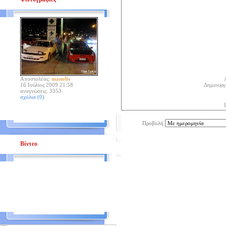
Αποστολέας:
manolis
16 Ιούλιος 2009 21:58
Δημιουργ
αναγνώσεις: 3353
σχόλια (0)
Προβολή
Βίντεο