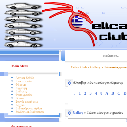
|
Βοήθεια
Όροι Χρήσης
Main Menu
Celica Club
»
Gallery
» Τελευταίες φωτο
Αρχική Σελίδα
Επικοινωνία
Αλφαβητικός κατάλογος άλμπουμ
Φόρουμ
Εγγραφή
Ειδήσεις
.
1
2
3
4
8
A
B
C
D
Φωτογραφίες
Βίντεο
Συχνές ερωτήσεις
Αρχείο
Ενδιαφέροντα άρθρα
Σύνδεσμοι Διαδικτύου
Gallery
» Τελευταίες φωτογραφίες
Φωτογραφίες