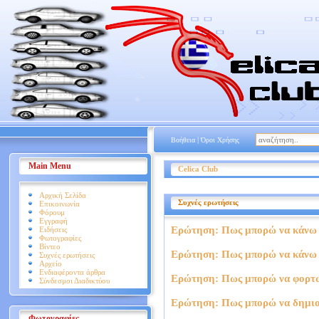
|
Βοήθεια
Όροι Χρήσης
Main Menu
Celica Club
Αρχική Σελίδα
Συχνές ερωτήσεις
Επικοινωνία
Φόρουμ
Εγγραφή
Ερώτηση: Πως μπορώ να κάνω ε
Ειδήσεις
Φωτογραφίες
Βίντεο
Ερώτηση: Πως μπορώ να κάνω 
Συχνές ερωτήσεις
Αρχείο
Ενδιαφέροντα άρθρα
Ερώτηση: Πως μπορώ να φορτώ
Σύνδεσμοι Διαδικτύου
Ερώτηση: Πως μπορώ να δημι
Φωτογραφίες