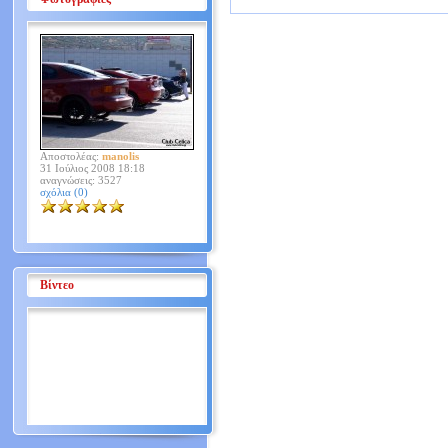
Αποστολέας:
manolis
31 Ιούλιος 2008 18:18
αναγνώσεις: 3527
σχόλια (0)
Βίντεο