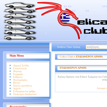
|
Βοήθεια
Όροι Χρήσης
Main Menu
Celica Club
» ΕΝΔΙΑΦΕΡΟΝ ΑΡΘΡΑ
Αρχική Σελίδα
ΕΝΔΙΑΦΕΡΟΝ ΑΡΘΡΑ
Επικοινωνία
Φόρουμ
Εγγραφή
Καλώς Ορίσατε στα Ειδικά Τμήματα του Celi
Ειδήσεις
υπάρ
Φωτογραφίες
Βίντεο
Συχνές ερωτήσεις
Ιστορια 
Αρχείο
Ενδιαφέροντα άρθρα
Σύνδεσμοι Διαδικτύου
Φωτογραφίες