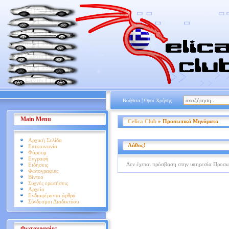
|
Βοήθεια
Όροι Χρήσης
Main Menu
Celica Club
» Προσωπικά Μηνύματα
Αρχική Σελίδα
Λάθος!
Επικοινωνία
Φόρουμ
Εγγραφή
Δεν έχεται πρόσβαση στην υπηρεσία Προσ
Ειδήσεις
Φωτογραφίες
Βίντεο
Συχνές ερωτήσεις
Αρχείο
Ενδιαφέροντα άρθρα
Σύνδεσμοι Διαδικτύου
Φωτογραφίες