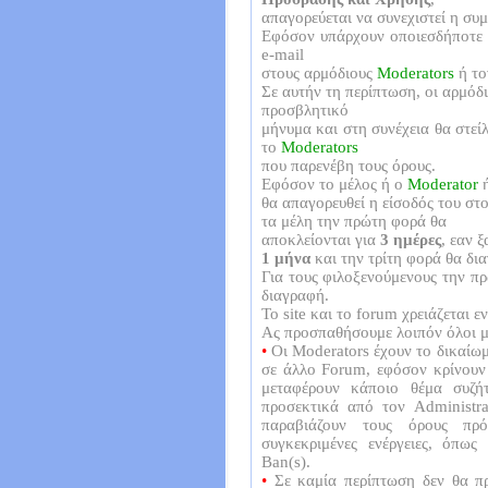
απαγορεύεται να συνεχιστεί η συ
Εφόσον υπάρχουν οποιεσδήποτε ε
e-mail
στους αρμόδιους
Moderators
ή τ
Σε αυτήν τη περίπτωση, οι αρμόδ
προσβλητικό
μήνυμα και στη συνέχεια θα στε
το
Moderators
που παρενέβη τους όρους.
Εφόσον το μέλος ή ο
Moderator
θα απαγορευθεί η είσοδός του στο
τα μέλη την πρώτη φορά θα
αποκλείονται για
3 ημέρες
, εαν 
1 μήνα
και την τρίτη φορά θα δι
Για τους φιλοξενούμενους την π
διαγραφή.
Το site και το forum χρειάζεται 
Ας προσπαθήσουμε λοιπόν όλοι μα
•
Οι Moderators έχουν το δικαίω
σε άλλο Forum, εφόσον κρίνουν 
μεταφέρουν κάποιο θέμα συζήτ
προσεκτικά από τον Administra
παραβιάζουν τους όρους πρ
συγκεκριμένες ενέργειες, όπω
Ban(s).
•
Σε καμία περίπτωση δεν θα πρέ