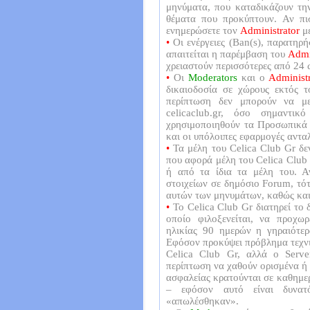
μηνύματα, που καταδικάζουν τη
θέματα που προκύπτουν. Αν πισ
ενημερώσετε τον
Administrator
με
•
Οι ενέργειες (Ban(s), παρατηρή
απαιτείται η παρέμβαση του
Admi
χρειαστούν περισσότερες από 24 
•
Οι
Moderators
και o
Administr
δικαιοδοσία σε χώρους εκτός τ
περίπτωση δεν μπορούν να μ
celicaclub.gr, όσο σημαντι
χρησιμοποιηθούν τα Προσωπικ
και οι υπόλοιπες εφαρμογές αντ
•
Τα μέλη του Celica Club Gr δε
που αφορά μέλη του Celica Club 
ή από τα ίδια τα μέλη του. Α
στοιχείων σε δημόσιο Forum, τότ
αυτών των μηνυμάτων, καθώς και
•
Το Celica Club Gr διατηρεί το 
οποίο φιλοξενείται, να προχω
ηλικίας 90 ημερών η γηραιότερω
Εφόσον προκύψει πρόβλημα τεχνι
Celica Club Gr, αλλά ο Server
περίπτωση να χαθούν ορισμένα ή
ασφαλείας κρατούνται σε καθημε
– εφόσον αυτό είναι δυνατ
«απωλέσθηκαν».