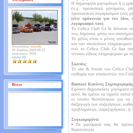
Η δημιουργία μηνυμάτων ή η χρή
(π.χ. προσωπικά μηνύματα, p
προσωπικού λογαριασμού ενός μέλ
(είτε πρόκειται για τον ίδιο,
λογαριασμό του)
.
Το Celica Club Gr δε δύναται ν
του, δημόσια, μέσω του συστήματ
Το μέλος είναι ο μόνος υπεύθυν
και των υπολοίπων πληροφοριών 
Αποστολέας:
manolis
ενώ το Celica Club Gr δρα σα
28 Απρίλιος 2009 09:52
τέτοιου είδους πληροφοριών με π
αναγνώσεις: 3456
σχόλια (0)
Σκοπός:
Το site & forum του Celica Clu
επιθυμία των επισκεπτών του Cel
Βασικοί Κανόνες Συμπεριφοράς
Βίντεο
Εφόσον δημοσιεύετε μηνύματα στ
αυτό, θα πρέπει να τηρείτε πιστ
οι οποίοι θεσπίστηκαν για να
διεξαγωγή των συζητήσεων, καθώ
προβλημάτων, παρεξηγήσεων, ή /
Συγκεκριμένα:
•
Τα μηνύματά σας θα πρέπει 
θεματολογία