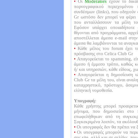
•
Οι
Moderators
έχουν το δικα
πορνογραφικού περιεχομένου
συνδέσμων (links), που οδηγούν 
Gr ωστόσο δεν μπορεί να φέρει 
που ανταλλάσσουν τα μέλη το
Εφόσον υπάρχει οποιαδήποτε 
θίγονται από προγράμματα, αρχεία
αποστέλλεται άμεσα e-mail στην
άμεσα θα λαμβάνονται τα αναγκαί
•
Κάθε μέλος του forum έχει το
πρόσβασης στο Celica Club Gr
•
Απαγορεύεται το spamming, είτε
άμεσο ή έμμεσο τρόπο, καθώς κα
ή/ και υπηρεσιών, κάθε είδους, 
•
Απαγορεύεται η δημοσίευση υλ
Club Gr τα μέλη του, είναι αναλη
καταχρηστικό, πρόστυχο, άσεμν
ελληνική νομοθεσία.
Υπογραφή:
Κάθε χρήστης μπορεί προαιρετ
μήνυμα, που δημοσιεύει στο
επωφελήθηκαν από τη συγκεκρ
Συγκεκριμένα λοιπόν, τα ακόλουθ
•
Οι υπογραφές δεν θα πρέπει να ξ
•
Οι υπογραφές μπορούν να περι
σας site, αλλά και σε σελίδες, πο