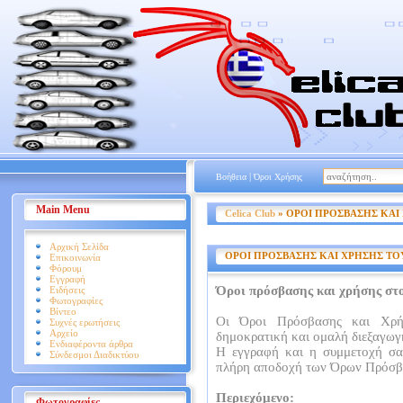
|
Βοήθεια
Όροι Χρήσης
Main Menu
Celica Club
» ΟΡΟΙ ΠΡΟΣΒΑΣΗΣ ΚΑΙ
Αρχική Σελίδα
ΟΡΟΙ ΠΡΟΣΒΑΣΗΣ ΚΑΙ ΧΡΗΣΗΣ ΤΟ
Επικοινωνία
Φόρουμ
Εγγραφή
Όροι πρόσβασης και χρήσης στο
Ειδήσεις
Φωτογραφίες
Βίντεο
Οι Όροι Πρόσβασης και Χρήσ
Συχνές ερωτήσεις
Αρχείο
δημοκρατική και ομαλή διεξαγωγ
Ενδιαφέροντα άρθρα
Η εγγραφή και η συμμετοχή σα
Σύνδεσμοι Διαδικτύου
πλήρη αποδοχή των Όρων Πρόσβ
Περιεχόμενο:
Φωτογραφίες