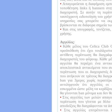
•
Απαγορεύεται η διαφήμιση εμπο
τοποθέτηση links ή banners στ
διαχειριστή. Σε αυτήν τη περί
ταυτόχρονη ειδοποίηση του χρήστ
υπηρεσίες σας μπορείτε να εκ
βρίσκονται σε διάφορα σημεία τω
•
Και στις υπογραφές, τονίζεται,
χρήσης.
Αγγελίες:
•
Κάθε μέλος του Celica Club G
προϋπόθεση ότι έχει τουλάχισ
αντίθετη περίπτωση θα διαγράφ
διαχειριστές του φόρουμ. Κάθε μέ
αγγελία θα περιέχει ένα αντ
αποκλειστικά αντικείμενα που αν
περίπτωση που οι διαχειριστές 
που ανήκουν σε τρίτους θα διαγρά
ban για 3μερες χωρίς περαιτέρω
αντιληφτούν ότι αγγελίες οι
εσκεμμένα ώστε μέλη να κερδίζου
θα γίνονται ban μόνιμα και δεν θ
•
Στις αγγελίες των μελών απαγο
περίπτωση που γίνεται με δόλο
αποδείξεις θα διαγράφονται τα άσ
•
Στις αγγελίες επιτρέπονται 