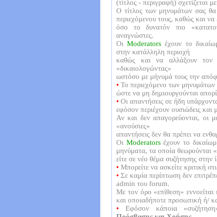
(τίτλος - περιγραφή) σχετίζεται 
Ο τίτλος των μηνυμάτων σας θα 
περιεχόμενου τους, καθώς και να 
όσο το δυνατόν πιο «κατατο
αναγνώστες.
Οι
Moderators
έχουν το δικαί
στην κατάλληλη περιοχή
καθώς και να αλλάξουν τον τ
«δικαιολογώντας»
ωστόσο με μήνυμά τους την απόφ
•
Το περιεχόμενο των μηνυμάτων θ
ώστε να μη δημιουργούνται απορί
•
Οι απαντήσεις σε ήδη υπάρχοντα
εφόσον περιέχουν ουσιώδεις και 
Αν και δεν απαγορεύονται, οι μ
«ανούσιες»
απαντήσεις δεν θα πρέπει να ενθα
Οι
Moderators
έχουν το δικαίω
μηνύματα, τα οποία θεωρούνται «
είτε σε νέο θέμα συζήτησης στην ί
•
Μπορείτε να ασκείτε κριτική στι
•
Σε καμία περίπτωση δεν επιτρέπ
admin του forum.
Με τον όρο «επίθεση» εννοείται
και οποιαδήποτε προσωπική ή/ κ
•
Εφόσον κάποια «συζήτηση
Πρόσβασης και Χρήσης
,