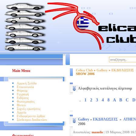
|
Βοήθεια
Όροι Χρήσης
Celica Club
»
Gallery
»
ΕΚΔΗΛΩΣΕΙΣ
Main Menu
SHOW 2006
Αρχική Σελίδα
Επικοινωνία
Αλφαβητικός κατάλογος άλμπουμ
Φόρουμ
Εγγραφή
Ειδήσεις
.
1
2
3
4
8
A
B
C
D
Φωτογραφίες
Βίντεο
Συχνές ερωτήσεις
Αρχείο
Ενδιαφέροντα άρθρα
Gallery
»
ΕΚΔΗΛΩΣΕΙΣ
»
ATHEN
Σύνδεσμοι Διαδικτύου
2006
Αποστολέας:
manolis
|
19 Μάρτιος 2008 16:
Φωτογραφίες