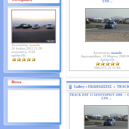
ΣΤΗ ...
Αποστολέας:
manolis
26 Ιούλιος 2012 21:28
αναγνώσεις: 3126
Αποστολέας:
manolis
σχόλια (0)
Δημιουργήθηκε: 19 Μάρτιος 2008 0
Σχόλια (0)
500x375, 21.52 Kb
Βίντεο
Gallery
»
ΕΚΔΗΛΩΣΕΙΣ
»
TRACK 
TRACK DAY 13 ΙΑΝΟΥΑΡΙΟΥ 2008
->
O
ΣΤΗ ...