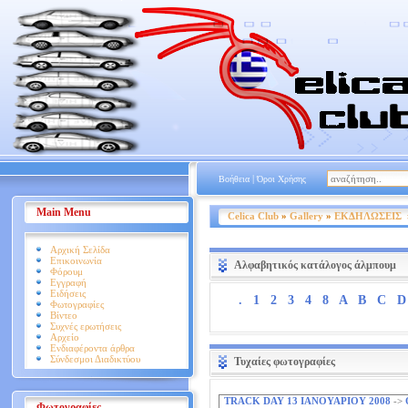
|
Βοήθεια
Όροι Χρήσης
Main Menu
Celica Club
»
Gallery
»
ΕΚΔΗΛΩΣΕΙΣ
Αρχική Σελίδα
Επικοινωνία
Αλφαβητικός κατάλογος άλμπουμ
Φόρουμ
Εγγραφή
Ειδήσεις
.
1
2
3
4
8
A
B
C
D
Φωτογραφίες
Βίντεο
Συχνές ερωτήσεις
Αρχείο
Ενδιαφέροντα άρθρα
Σύνδεσμοι Διαδικτύου
Τυχαίες φωτογραφίες
TRACK DAY 13 ΙΑΝΟΥΑΡΙΟΥ 2008
->
Φωτογραφίες