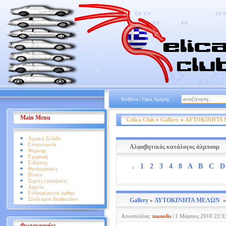
|
Βοήθεια
Όροι Χρήσης
Main Menu
Celica Club
»
Gallery
»
ΑΥΤΟΚΙΝΗΤΑ
Αρχική Σελίδα
Επικοινωνία
Αλφαβητικός κατάλογος άλμπουμ
Φόρουμ
Εγγραφή
Ειδήσεις
.
1
2
3
4
8
A
B
C
D
Φωτογραφίες
Βίντεο
Συχνές ερωτήσεις
Αρχείο
Ενδιαφέροντα άρθρα
Σύνδεσμοι Διαδικτύου
Gallery
»
ΑΥΤΟΚΙΝΗΤΑ ΜΕΛΩΝ
Αποστολέας:
manolis
|
1 Μάρτιος 2010 22:33
Φωτογραφίες