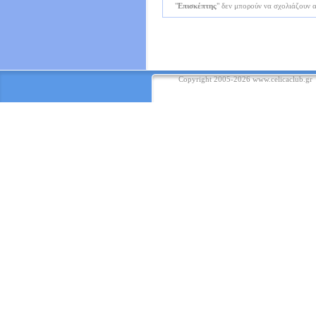
"
Επισκέπτης
" δεν μπορούν να σχολιάζουν 
Copyright 2005-2026
www.celicaclub.gr