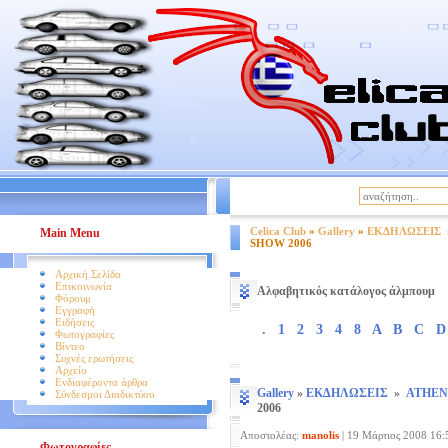
|
Βοήθεια
Όροι Χρήσης
Celica Club
»
Gallery
»
ΕΚΔΗΛΩΣΕΙΣ
Main Menu
SHOW 2006
Αρχική Σελίδα
Επικοινωνία
Αλφαβητικός κατάλογος άλμπουμ
Φόρουμ
Εγγραφή
Ειδήσεις
.
1
2
3
4
8
A
B
C
D
Φωτογραφίες
Βίντεο
Συχνές ερωτήσεις
Αρχείο
Ενδιαφέροντα άρθρα
Gallery
»
ΕΚΔΗΛΩΣΕΙΣ
»
ATHEN
Σύνδεσμοι Διαδικτύου
2006
Αποστολέας:
manolis
|
19 Μάρτιος 2008 16:
Φωτογραφίες