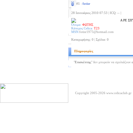
#1 :
fotisr
28 Ιανουάριος 2010 07:53 | ICQ: -- |
Α ΡΕ ΣΠ
Όνομα:
ΦΩΤΗΣ
Κάτοχος Celica:
Τ23
MSN:
fotisr1975@hotmail.com
Καταχωρήσης: 0 | Σχόλια: 0
Πληροφορίες
"
Επισκέπτης
" δεν μπορούν να σχολιάζουν 
Copyright 2005-2026
www.celicaclub.gr