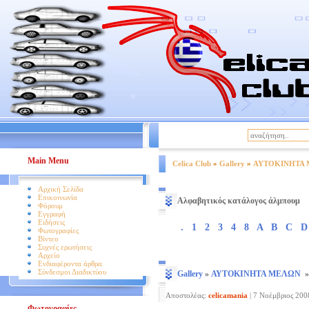
|
Βοήθεια
Όροι Χρήσης
Main Menu
Celica Club
»
Gallery
»
ΑΥΤΟΚΙΝΗΤΑ
Αρχική Σελίδα
Επικοινωνία
Αλφαβητικός κατάλογος άλμπουμ
Φόρουμ
Εγγραφή
Ειδήσεις
.
1
2
3
4
8
A
B
C
D
Φωτογραφίες
Βίντεο
Συχνές ερωτήσεις
Αρχείο
Ενδιαφέροντα άρθρα
Σύνδεσμοι Διαδικτύου
Gallery
»
ΑΥΤΟΚΙΝΗΤΑ ΜΕΛΩΝ
Αποστολέας:
celicamania
|
7 Νοέμβριος 2008
Φωτογραφίες