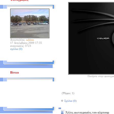
Αποστολέας:
sakisss
17 Δεκέμβριος 2009 17:35
αναγνώσεις: 3723
σχόλια (0)
Βίντεο
Πατήστε στην φωτογρα
(Ψήφοι: 1)
Σχόλια (0)
Άλλες φωτογραφίες του αλμπουμ