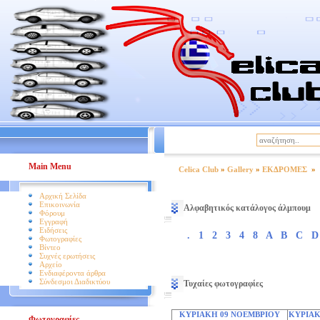
|
Βοήθεια
Όροι Χρήσης
Main Menu
Celica Club
»
Gallery
»
ΕΚΔΡΟΜΕΣ
»
Αρχική Σελίδα
Επικοινωνία
Αλφαβητικός κατάλογος άλμπουμ
Φόρουμ
Εγγραφή
Ειδήσεις
.
1
2
3
4
8
A
B
C
D
Φωτογραφίες
Βίντεο
Συχνές ερωτήσεις
Αρχείο
Ενδιαφέροντα άρθρα
Σύνδεσμοι Διαδικτύου
Τυχαίες φωτογραφίες
ΚΥΡΙΑΚΗ 09 ΝΟΕΜΒΡΙΟΥ
ΚΥΡΙΑΚ
Φωτογραφίες