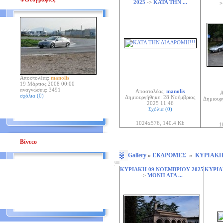
2025
->
ΚΑΤΑ ΤΗΝ ...
Αποστολέας:
manolis
19 Μάρτιος 2008 00:00
αναγνώσεις: 3491
Αποστολέας:
manolis
Α
σχόλια (0)
Δημιουργήθηκε: 28 Νοέμβριος
Δημιουρ
2025 11:46
Σχόλια (0)
1024x576, 140.4 Kb
1
Βίντεο
Gallery
»
ΕΚΔΡΟΜΕΣ
»
ΚΥΡΙΑΚΗ
ΚΥΡΙΑΚΗ 09 ΝΟΕΜΒΡΙΟΥ 2025
ΚΥΡΙΑ
->
ΜΟΝΗ ΑΓΑ ...