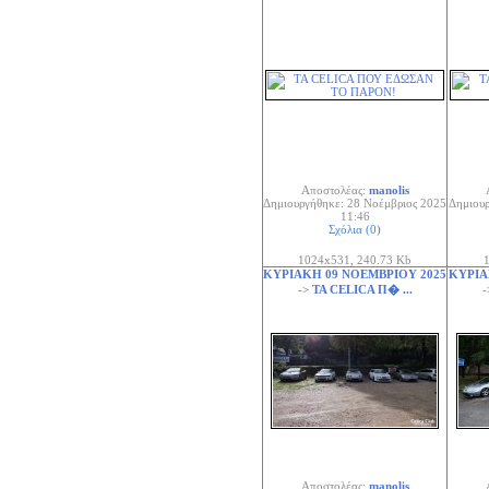
Αποστολέας:
manolis
Δημιουργήθηκε: 28 Νοέμβριος 2025
Δημιουρ
11:46
Σχόλια (0)
1024x531, 240.73 Kb
1
ΚΥΡΙΑΚΗ 09 ΝΟΕΜΒΡΙΟΥ 2025
ΚΥΡΙΑ
->
ΤΑ CELICA Π� ...
Αποστολέας:
manolis