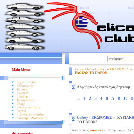
|
Βοήθεια
Όροι Χρήσης
Celica Club
»
Gallery
»
ΕΚΔΡΟΜΕΣ
»
Main Menu
ΕΔΩΣΑΝ ΤΟ ΠΑΡΟΝ!
Αρχική Σελίδα
Επικοινωνία
Αλφαβητικός κατάλογος άλμπουμ
Φόρουμ
Εγγραφή
Ειδήσεις
.
1
2
3
4
8
A
B
C
D
Φωτογραφίες
Βίντεο
Συχνές ερωτήσεις
Αρχείο
Ενδιαφέροντα άρθρα
Gallery
»
ΕΚΔΡΟΜΕΣ
»
ΚΥΡΙΑΚΗ
Σύνδεσμοι Διαδικτύου
ΤΟ ΠΑΡΟΝ!
Αποστολέας:
manolis
|
28 Νοέμβριος 2025 11
Φωτογραφίες