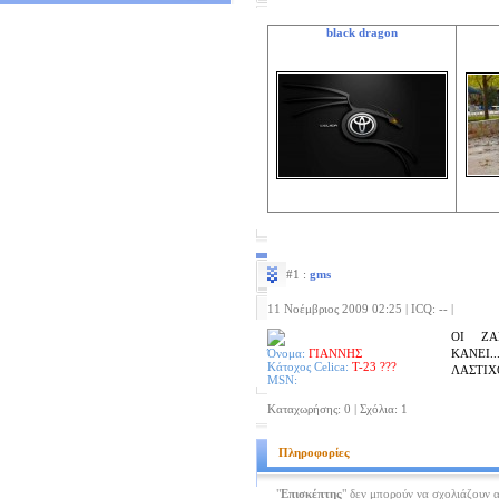
black dragon
#1 :
gms
11 Νοέμβριος 2009 02:25 | ICQ: -- |
ΟΙ ΖΑ
Όνομα:
ΓΙΑΝΝΗΣ
ΚΑΝΕΙ.
Κάτοχος Celica:
T-23 ???
ΛΑΣΤΙΧΟ
MSN:
Καταχωρήσης: 0 | Σχόλια: 1
Πληροφορίες
"
Επισκέπτης
" δεν μπορούν να σχολιάζουν 