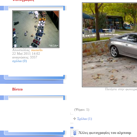
Αποστολέας:
manolis
22 Μαϊ 2011 14:02
αναγνώσεις: 3357
σχόλια (0)
Πατήστε στην φωτογρα
Βίντεο
(Ψήφοι: 1)
Σχόλια (1)
Άλλες φωτογραφίες του αλμπουμ