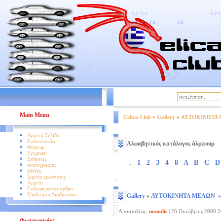
|
Βοήθεια
Όροι Χρήσης
Main Menu
Celica Club
»
Gallery
»
ΑΥΤΟΚΙΝΗΤΑ
Αρχική Σελίδα
Επικοινωνία
Αλφαβητικός κατάλογος άλμπουμ
Φόρουμ
Εγγραφή
Ειδήσεις
.
1
2
3
4
8
A
B
C
D
Φωτογραφίες
Βίντεο
Συχνές ερωτήσεις
Αρχείο
Ενδιαφέροντα άρθρα
Σύνδεσμοι Διαδικτύου
Gallery
»
ΑΥΤΟΚΙΝΗΤΑ ΜΕΛΩΝ
Αποστολέας:
manolis
|
26 Οκτώβριος 2008 2
Φωτογραφίες